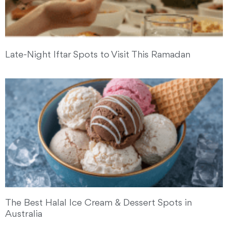
Late-Night Iftar Spots to Visit This Ramadan
The Best Halal Ice Cream & Dessert Spots in
Australia