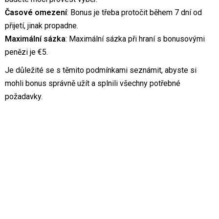
Časové omezení
: Bonus je třeba protočit během 7 dní od
přijetí, jinak propadne.
Maximální sázka
: Maximální sázka při hraní s bonusovými
penězi je €5.
Je důležité se s těmito podmínkami seznámit, abyste si
mohli bonus správně užít a splnili všechny potřebné
požadavky.