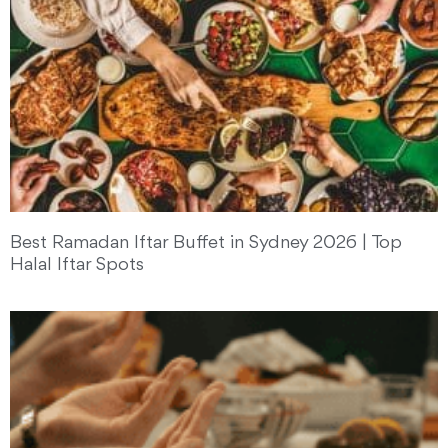
Best Ramadan Iftar Buffet in Sydney 2026 | Top
Halal Iftar Spots