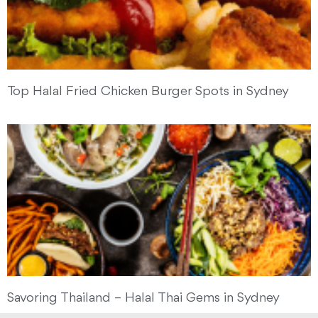
Top Halal Fried Chicken Burger Spots in Sydney
Savoring Thailand – Halal Thai Gems in Sydney