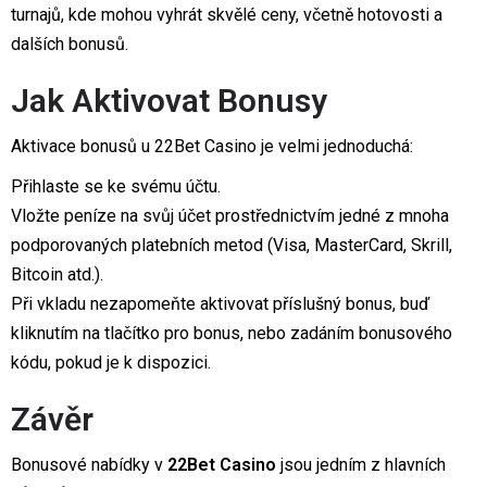
turnajů, kde mohou vyhrát skvělé ceny, včetně hotovosti a
dalších bonusů.
Jak Aktivovat Bonusy
Aktivace bonusů u 22Bet Casino je velmi jednoduchá:
Přihlaste se ke svému účtu.
Vložte peníze na svůj účet prostřednictvím jedné z mnoha
podporovaných platebních metod (Visa, MasterCard, Skrill,
Bitcoin atd.).
Při vkladu nezapomeňte aktivovat příslušný bonus, buď
kliknutím na tlačítko pro bonus, nebo zadáním bonusového
kódu, pokud je k dispozici.
Závěr
Bonusové nabídky v
22Bet Casino
jsou jedním z hlavních